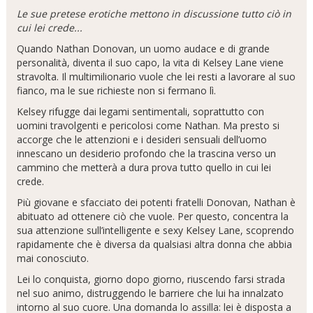
Le sue pretese erotiche mettono in discussione tutto ciò in
cui lei crede...
Quando Nathan Donovan, un uomo audace e di grande
personalità, diventa il suo capo, la vita di Kelsey Lane viene
stravolta. Il multimilionario vuole che lei resti a lavorare al suo
fianco, ma le sue richieste non si fermano lì.
Kelsey rifugge dai legami sentimentali, soprattutto con
uomini travolgenti e pericolosi come Nathan. Ma presto si
accorge che le attenzioni e i desideri sensuali dell’uomo
innescano un desiderio profondo che la trascina verso un
cammino che metterà a dura prova tutto quello in cui lei
crede.
Più giovane e sfacciato dei potenti fratelli Donovan, Nathan è
abituato ad ottenere ciò che vuole. Per questo, concentra la
sua attenzione sull’intelligente e sexy Kelsey Lane, scoprendo
rapidamente che è diversa da qualsiasi altra donna che abbia
mai conosciuto.
Lei lo conquista, giorno dopo giorno, riuscendo farsi strada
nel suo animo, distruggendo le barriere che lui ha innalzato
intorno al suo cuore. Una domanda lo assilla: lei è disposta a